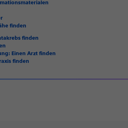
rmationsmaterialen
er
ähe finden
atakrebs finden
den
ung: Einen Arzt finden
raxis finden