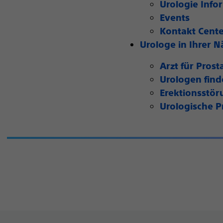
Urologie Info
Events
Kontakt Cent
Urologe in Ihrer N
Arzt für Prost
Urologen fin
Erektionsstör
Urologische P