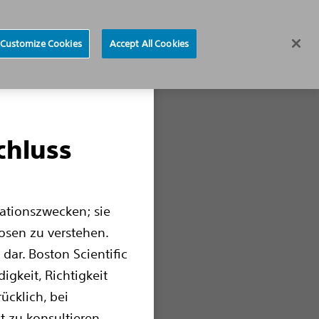
Arzt finden
Sprache auswählen​​
Customize Cookies
Accept All Cookies
Erkrankungen
Behandlung
Ressourcen
chluss
mationszwecken; sie
osen zu verstehen.
dar. Boston Scientific
gkeit, Richtigkeit
ücklich, bei
 zu konsultieren.