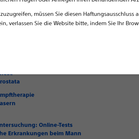
s-Behandlung
zuzugreifen, müssen Sie diesen Haftungsausschluss ak
Spacer: Schutz bei Strahlentherapie
in, verlassen Sie die Website bitte, indem Sie Ihr Brow
Behandlung
nsystem für Männer
er Schließmuskel
ei Erektionsstörungen
these
rostata
mpftherapie
lasern
ntersuchung: Online-Tests
che Erkrankungen beim Mann