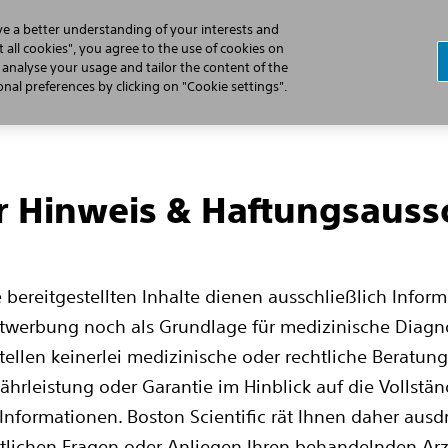
ve a better understanding of your interests and
 all cookies", you agree to the use of cookies on
, analyse your usage and tailor the content of the
al preferences by clicking on "Cookie settings".
r Hinweis & Haftungsauss
er
ankungen bei Männern
e bereitgestellten Inhalte dienen ausschließlich Infor
ktwerbung noch als Grundlage für medizinische Diagn
kontinenz
ellen keinerlei medizinische oder rechtliche Beratung 
ung
rleistung oder Garantie im Hinblick auf die Vollständi
ostatavergrößerung
 Informationen. Boston Scientific rät Ihnen daher ausdr
ndlungsmöglichkeiten
lichen Fragen oder Anliegen Ihren behandelnden Arzt