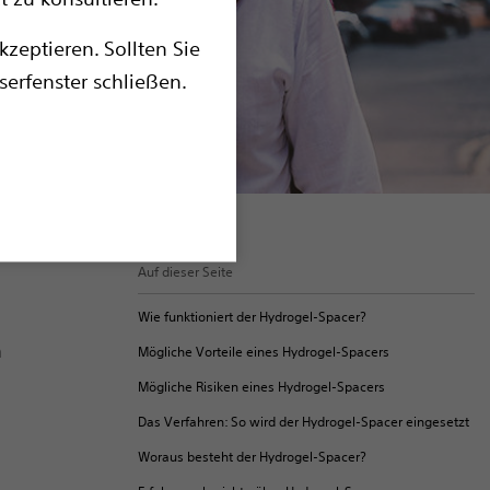
zeptieren. Sollten Sie
serfenster schließen.
Auf dieser Seite
u
Wie funktioniert der Hydrogel-Spacer?
n
Mögliche Vorteile eines Hydrogel-Spacers
Mögliche Risiken eines Hydrogel-Spacers
Das Verfahren: So wird der Hydrogel-Spacer eingesetzt
Woraus besteht der Hydrogel-Spacer?