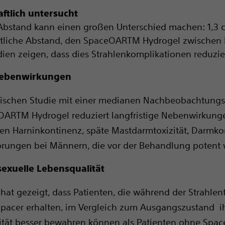
ftlich untersucht
 Abstand kann einen großen Unterschied machen: 1,3 c
ttliche Abstand, den SpaceOARTM Hydrogel zwischen
udien zeigen, dass dies Strahlenkomplikationen reduzie
Nebenwirkungen
inischen Studie mit einer medianen Nachbeobachtungsz
OARTM Hydrogel reduziert langfristige Nebenwirkunge
en Harninkontinenz, späte Mastdarmtoxizität, Darmk
örungen bei Männern, die vor der Behandlung potent 
sexuelle Lebensqualität
 hat gezeigt, dass Patienten, die während der Strahlen
acer erhalten, im Vergleich zum Ausgangszustand ih
tät besser bewahren können als Patienten ohne Space