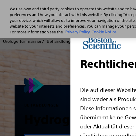
We use own and third party cookies to operate this website and to ha
preferences and how you interact with this website. By clicking "Accept
your device, which will allow us to improve your navigation of the site
website to your interests and preferences. You can manage your person
For more information see the
Privacy Policy
Cookie Notice
Urologe für männer
Behandlung
Prostatakrebs
Hydrogel Sp
Rechtliche
Die auf dieser Websit
sind weder als Produ
BEHANDLUNGEN
Diese Informationen st
Hydrogel Spacer
übernimmt keine Gewäh
oder Aktualität dieser
sämtlichen gesundheit