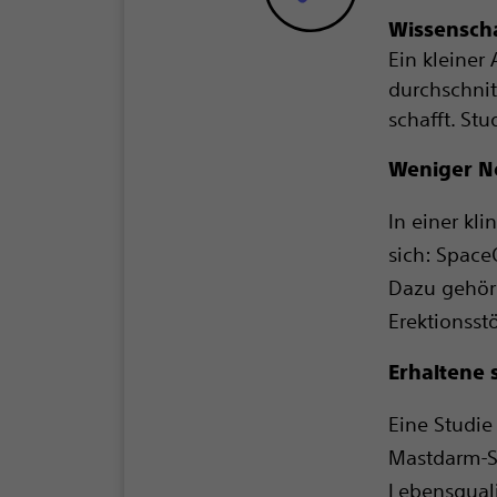
Wissenscha
Ein kleiner
durchschni
schafft. St
Weniger 
In einer kl
sich: Space
Dazu gehör
Erektionsst
Erhaltene 
Eine Studie
Mastdarm-Sp
Lebensquali