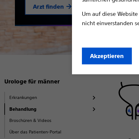
Arzt finden
Um auf diese Website 
nicht einverstanden se
Akzeptieren
Urologe für männer
Erkrankungen
Behandlung
Broschüren & Videos
Über das Patienten-Portal