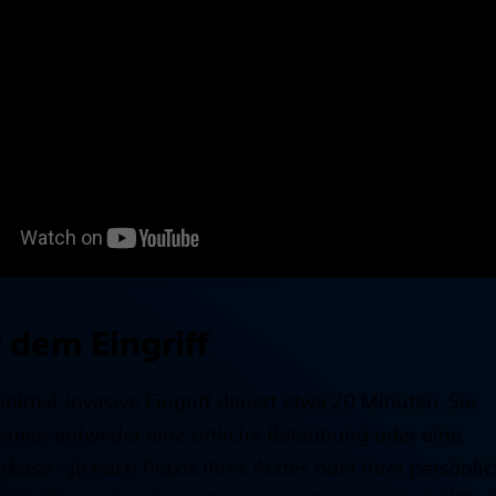
 dem Eingriff
inimal-invasive Eingriff dauert etwa 20 Minuten. Sie
men entweder eine örtliche Betäubung oder eine
rkose - je nach Praxis Ihres Arztes oder Ihrer persönli