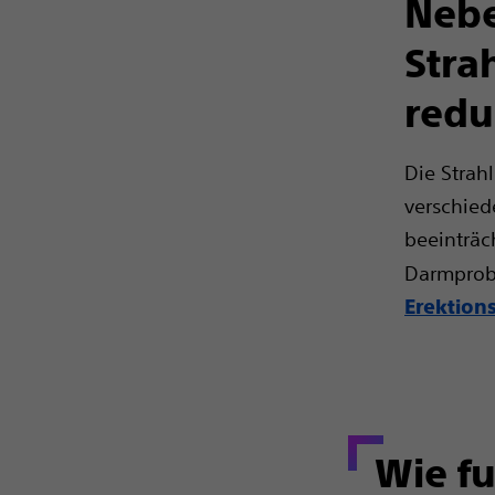
Neb
Stra
redu
Die Strah
verschied
beeinträ
Darmprobl
Erektion
Wie fu