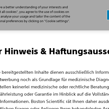
ve a better understanding of your interests and
 all cookies", you agree to the use of cookies on
, analyse your usage and tailor the content of the
al preferences by clicking on "Cookie settings".
acer
r Hinweis & Haftungsauss
e bereitgestellten Inhalte dienen ausschließlich Infor
ktwerbung noch als Grundlage für medizinische Diagn
ellen keinerlei medizinische oder rechtliche Beratung 
rleistung oder Garantie im Hinblick auf die Vollständi
 Informationen. Boston Scientific rät Ihnen daher ausdr
lichen Fragen oder Anliegen Ihren behandelnden Arzt