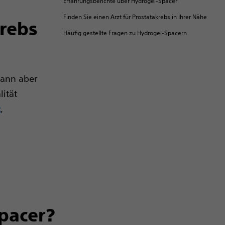
Erfahrungsberichte über Hydrogel-Spacer
Finden Sie einen Arzt für Prostatakrebs in Ihrer Nähe
krebs
Häufig gestellte Fragen zu Hydrogel-Spacern
kann aber
ität
,
z
Spacer?