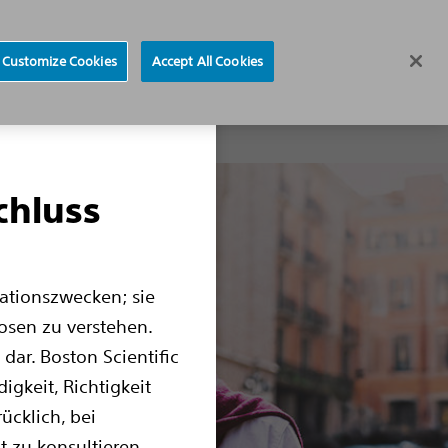
Arzt finden
Sprache auswählen​​
Customize Cookies
Accept All Cookies
Erkrankungen
Behandlung
Ressourcen
chluss
mationszwecken; sie
osen zu verstehen.
dar. Boston Scientific
gkeit, Richtigkeit
ücklich, bei
 zu konsultieren.