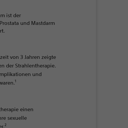
m ist der
 Prostata und Mastdarm
rt.
eit von 3 Jahren zeigte
n der Strahlentherapie.
omplikationen und
1
waren.
therapie einen
re sexuelle
2
r.