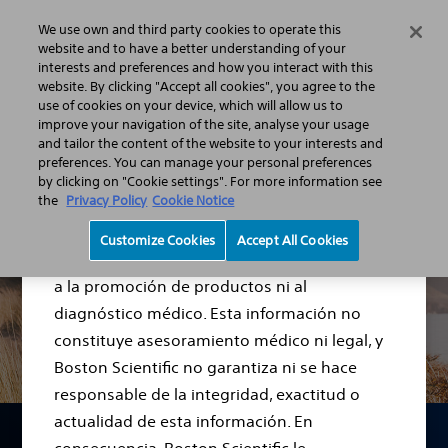
We use own and third party cookies to operate this
Menu
website and to have a better understanding of your
interests and preferences and how you interact with this
website. By clicking "Accept all cookies", you agree to the
use of cookies on your device, which will allow us to
Salud urológica masculina: información y ayuda
Afecciones
improve your navigation of the site, analyse your usage
Cáncer de próstata
and tailor the content of the website to your interests and
Aviso legal
preferences. You can manage your personal preferences
by clicking on "Cookie settings". For more information see
the
Privacy Policy
Cookie Notice
El contenido de este sitio web tiene fines
Customize Cookies
Accept All Cookies
meramente informativos y no está destinado
a la promoción de productos ni al
diagnóstico médico. Esta información no
constituye asesoramiento médico ni legal, y
Boston Scientific no garantiza ni se hace
responsable de la integridad, exactitud o
actualidad de esta información. En