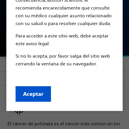
consecuencia, Boston Scientific le
AFECCIÓN / PATOLOGÍA
recomienda encarecidamente que consulte
Cáncer de próstata
con su médico cualquier asunto relacionado
con su salud o para resolver cualquier duda.
Para acceder a este sitio web, debe aceptar
Buscar médicos
este aviso legal.
Si no lo acepta, por favor salga del sitio web
cerrando la ventana de su navegador.
Section menu
Aceptar
El cáncer de próstata es el cáncer más común en los