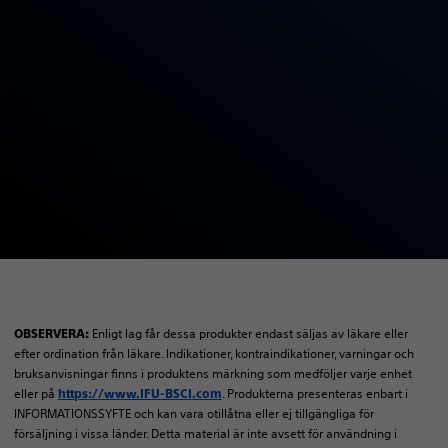
Enligt lag får dessa produkter endast säljas av läkare eller
OBSERVERA:
efter ordination från läkare. Indikationer, kontraindikationer, varningar och
bruksanvisningar finns i produktens märkning som medföljer varje enhet
eller på
. Produkterna presenteras enbart i
https://www.IFU-BSCI.com
INFORMATIONSSYFTE och kan vara otillåtna eller ej tillgängliga för
försäljning i vissa länder. Detta material är inte avsett för användning i