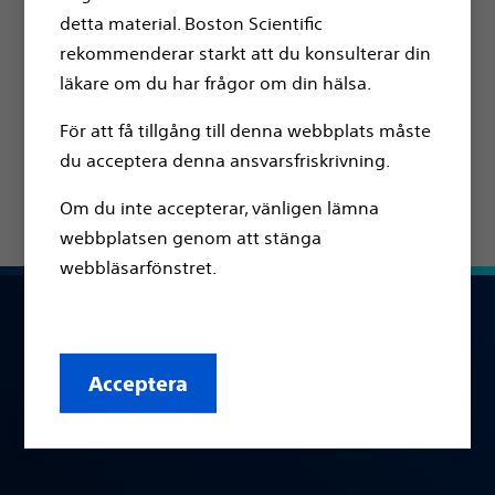
bättre förståelse för din situation och avgöra om
detta material. Boston Scientific
du bör kontakta en läkare. Testet bygger på
rekommenderar starkt att du konsulterar din
International Prostate Symptom Score (IPSS), ett
läkare om du har frågor om din hälsa.
frågeformulär som läkare använder för att bedöma
symtomen vid godartad prostataförstoring (BPH).
För att få tillgång till denna webbplats måste
Testet är ett stöd för att du lättare ska kunna prata
du acceptera denna ansvarsfriskrivning.
med din läkare om dina symtom och bli erbjuden
Om du inte accepterar, vänligen lämna
bäst lämpade behandling för dessa.
webbplatsen genom att stänga
webbläsarfönstret.
Acceptera