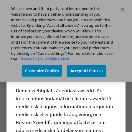
We use own and third party cookies to operate this
Menu
website and to have a better understanding of your
interests and preferences and how you interact with this
website. By clicking "Accept all cookies", you agree to the
use of cookies on your device, which will allow us to
Urologiska Sjukdomar: Män – Stöd & Behandling
Tillgångar
improve your navigation of the site, analyse your usage
Tester och Självskattningar
BPH‑test för Män
and tailor the content of the website to your interests and
preferences. You can manage your personal preferences
by clicking on "Cookie settings". For more information see
the
Privacy Policy
Cookie Notice
Ansvarsfriskrivning
Customize Cookies
Accept All Cookies
Ta reda på mer om dina
prostatasymtom
Denna webbplats är endast avsedd för
informationsändamål och är inte avsedd för
Godartad prostataförstoring (BPH) kan ge symtom
medicinsk diagnos. Informationen utgör inte
som inkontinens och erektil dysfunktion. Om du
medicinsk eller juridisk rådgivning, och
upplever sådana besvär eller är oroad över din
Boston Scientific gör inga utfästelser om
prostatashälsa kan detta test hjälpa dig att få en
några medicinska fördelar som nämns i