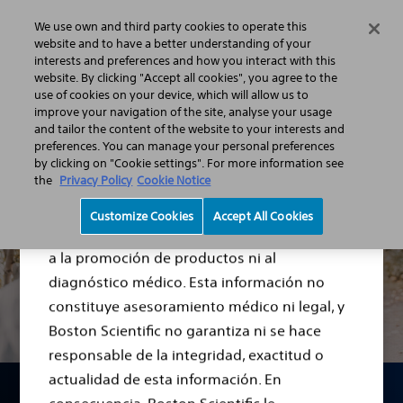
We use own and third party cookies to operate this
Menu
website and to have a better understanding of your
interests and preferences and how you interact with this
website. By clicking "Accept all cookies", you agree to the
use of cookies on your device, which will allow us to
Salud urológica masculina: información y ayuda
Tratamientos
improve your navigation of the site, analyse your usage
Disfunción eréctil
and tailor the content of the website to your interests and
Aviso legal
preferences. You can manage your personal preferences
by clicking on "Cookie settings". For more information see
the
Privacy Policy
Cookie Notice
El contenido de este sitio web tiene fines
Customize Cookies
Accept All Cookies
meramente informativos y no está destinado
a la promoción de productos ni al
diagnóstico médico. Esta información no
constituye asesoramiento médico ni legal, y
Boston Scientific no garantiza ni se hace
responsable de la integridad, exactitud o
actualidad de esta información. En