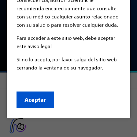
consecuencia, Boston Scientific le
TRATAMIENTOS
recomienda encarecidamente que consulte
Tratamientos para la
con su médico cualquier asunto relacionado
con su salud o para resolver cualquier duda.
Disfunción Eréctil
Para acceder a este sitio web, debe aceptar
este aviso legal.
Encontrar un médico
Si no lo acepta, por favor salga del sitio web
cerrando la ventana de su navegador.
Section menu
Aceptar